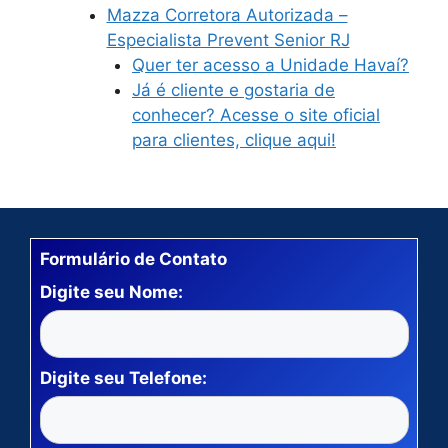
Mazza Corretora Autorizada –
Especialista Prevent Senior RJ
Quer ter acesso a Unidade Havaí?
Já é cliente e gostaria de
conhecer? Acesse o site oficial
para clientes, clique aqui!
Formulário de Contato
Digite seu Nome:
Digite seu Telefone: